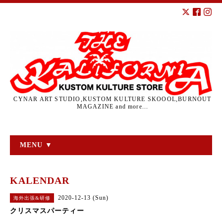
CYNAR ART STUDIO,KUSTOM KULTURE SKOOOL,BURNOUT
MAGAZINE and more...
MENU ▼
KALENDAR
2020-12-13 (Sun)
海外出張&研修
クリスマスパーティー