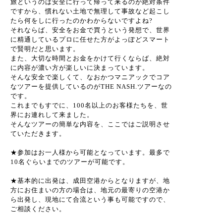
旅というのは安全に行って帰って来るのが絶対条件
ですから、慣れない土地で無理して事故など起こし
たら何をしに行ったのかわからないですよね?
それならば、安全をお金で買うという発想で、世界
に精通しているプロに任せた方がよっぽどスマート
で賢明だと思います。
また、大切な時間とお金をかけて行くならば、絶対
に内容が濃い方が楽しいに決まっています。
そんな安全で楽しくて、なおかつマニアックでコア
なツアーを提供しているのがTHE NASH.ツアーなの
です。
これまでもすでに、100名以上のお客様たちを、世
界にお連れして来ました。
そんなツアーの簡単な内容を、ここではご説明させ
ていただきます。
★参加はお一人様から可能となっています。最多で
10名ぐらいまでのツアーが可能です。
★基本的に出発は、成田空港からとなりますが、地
方にお住まいの方の場合は、地元の最寄りの空港か
ら出発し、現地にて合流という事も可能ですので、
ご相談ください。