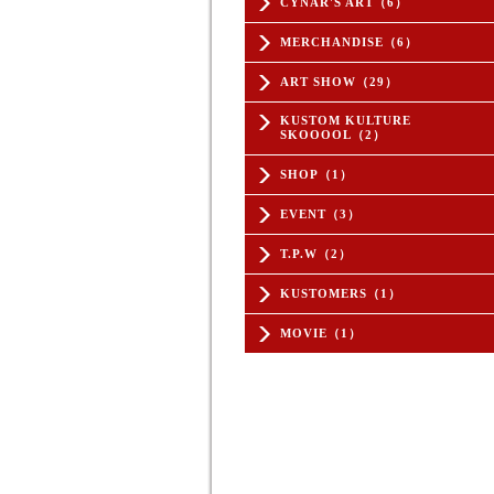
CYNAR'S ART（6）
MERCHANDISE（6）
ART SHOW（29）
KUSTOM KULTURE
SKOOOOL（2）
SHOP（1）
EVENT（3）
T.P.W（2）
KUSTOMERS（1）
MOVIE（1）