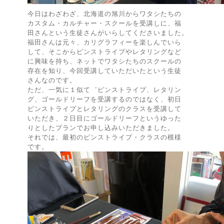
今日はわざわざ、北海道の旭川からワタシたちの
カスタム・カルチャー・スクールを受講しに、福
田さんという生徒さんがいらしてくださいました。
福田さんは元々、カリグラフィーを楽しんでいら
して、そこからピンストライプやレタリングなど
に興味を持ち、ネットでワタシたちのスクールの
存在を知り、今回受講していただいたという生徒
さんなのです。
ただ、一気に１似て゛ピンストライプ、レタリン
グ、ゴールドリーフを受講するのではなく、初日
ピンストライプとレタリングのクラスを受講して
いただき、２日目にゴールドリーフというゆった
りとしたプランでお申し込みいただきました。
それでは、最初のピンストライプ・クラスの模様
です。